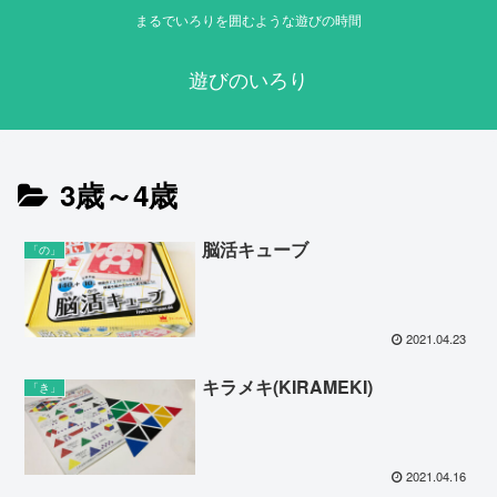
まるでいろりを囲むような遊びの時間
遊びのいろり
3歳～4歳
脳活キューブ
「の」
2021.04.23
キラメキ(KIRAMEKI)
「き」
2021.04.16