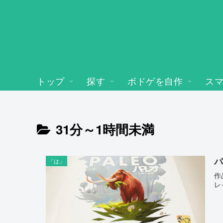
トップ
探す
ボドゲを自作
ス
31分～1時間未満
パ
「は」
作
レ