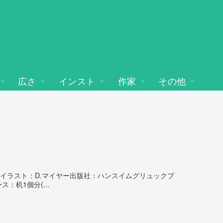
広さ
インスト
作家
その他
アーイラスト：D.マイヤー出版社：ハンスイムグリュックプ
：机1個分(...