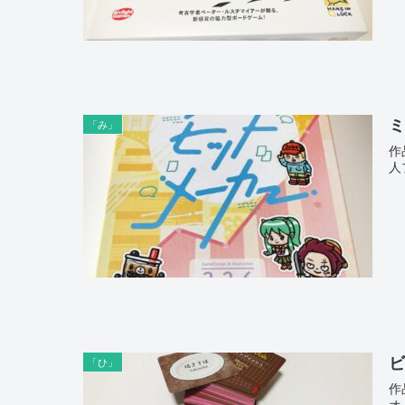
「み」
作
人
ビ
「ひ」
作
オ