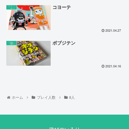
コヨーテ
「こ」
2021.04.27
ボブジテン
「ほ」
2021.04.16
ホーム
プレイ人数
8人